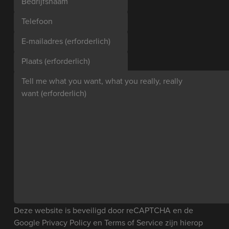
Bedrijfsnaam
Telefoon
E-mailadres
(erforderlich)
Plaats
(erforderlich)
Tell me what you want, what you really, really
want
(erforderlich)
Deze website is beveiligd door reCAPTCHA en de
Google
Privacy Policy
en
Terms of Service
zijn hierop