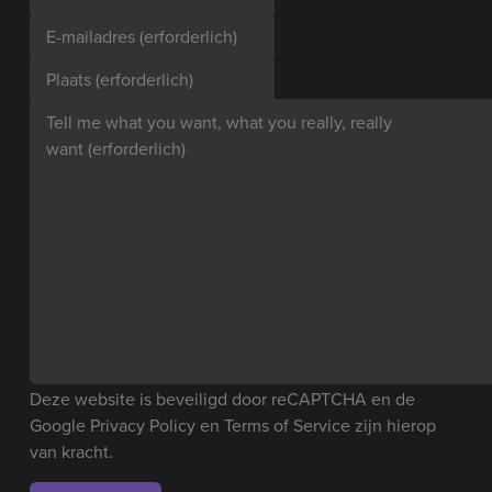
E-mailadres
(erforderlich)
Plaats
(erforderlich)
Tell me what you want, what you really, really
want
(erforderlich)
Deze website is beveiligd door reCAPTCHA en de
Google
Privacy Policy
en
Terms of Service
zijn hierop
van kracht.