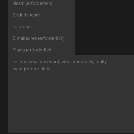
Naam
(erforderlich)
Bedrijfsnaam
Telefoon
E-mailadres
(erforderlich)
Plaats
(erforderlich)
Tell me what you want, what you really, really
want
(erforderlich)