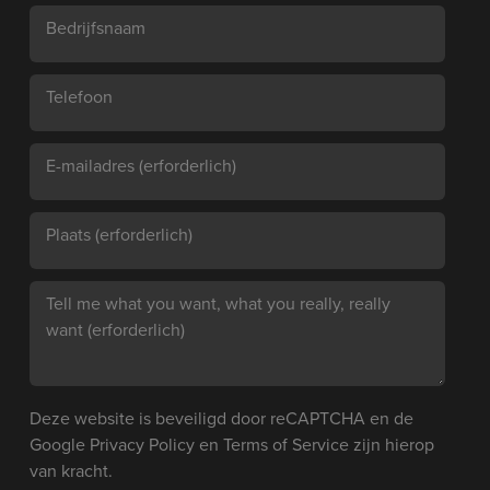
Bedrijfsnaam
Telefoon
E-mailadres
(erforderlich)
Plaats
(erforderlich)
Tell me what you want, what you really, really
want
(erforderlich)
Deze website is beveiligd door reCAPTCHA en de
Google
Privacy Policy
en
Terms of Service
zijn hierop
van kracht.