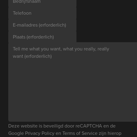
Bedrijfsnaam
Telefoon
E-mailadres
(erforderlich)
Plaats
(erforderlich)
Tell me what you want, what you really, really
want
(erforderlich)
Deze website is beveiligd door reCAPTCHA en de
Google
Privacy Policy
en
Terms of Service
zijn hierop