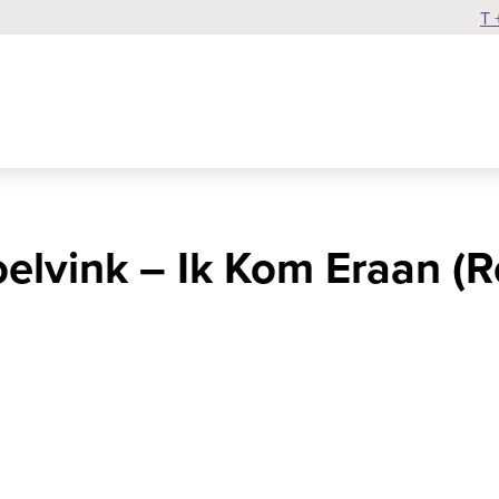
T 
oelvink – Ik Kom Eraan (