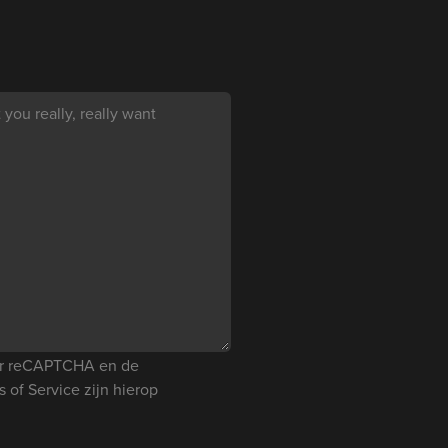
you really, really want
oor reCAPTCHA en de
s of Service
zijn hierop