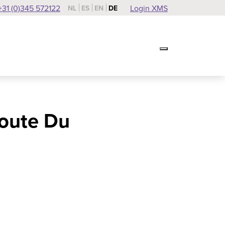
+31 (0)345 572122
Login XMS
NL
ES
EN
DE
Route Du