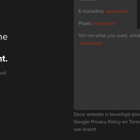
E-mailadres
(erforderlich)
Plaats
(erforderlich)
ne
Tell me what you want, what 
(erforderlich)
t.
ell
Deze website is beveiligd d
Google
Privacy Policy
en
Term
van kracht.