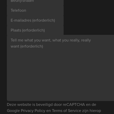
Bedrijfsnaam
Telefoon
E-mailadres
(erforderlich)
Plaats
(erforderlich)
Tell me what you want, what you really, really
want
(erforderlich)
Deze website is beveiligd door reCAPTCHA en de
Google
Privacy Policy
en
Terms of Service
zijn hierop