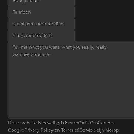
Bedrijfsnaam
Telefoon
E-mailadres
(erforderlich)
Plaats
(erforderlich)
Tell me what you want, what you really, really
want
(erforderlich)
Deze website is beveiligd door reCAPTCHA en de
Google
Privacy Policy
en
Terms of Service
zijn hierop