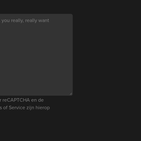
you really, really want
oor reCAPTCHA en de
s of Service
zijn hierop