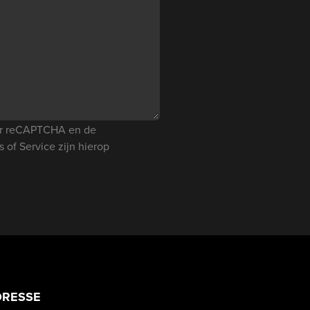
oor reCAPTCHA en de
s of Service
zijn hierop
DRESSE