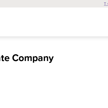
T 
ate Company