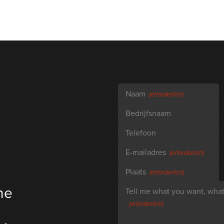
Naam
(erforderlich)
Bedrijfsnaam
Telefoon
E-mailadres
(erforderlich)
Plaats
(erforderlich)
ne
Tell me what you want, what 
(erforderlich)